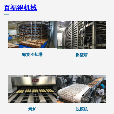
百福得机械
螺旋冷却塔
摇篮塔
烤炉
脱模机