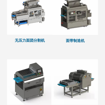
无压力面团分割机
面带制造机