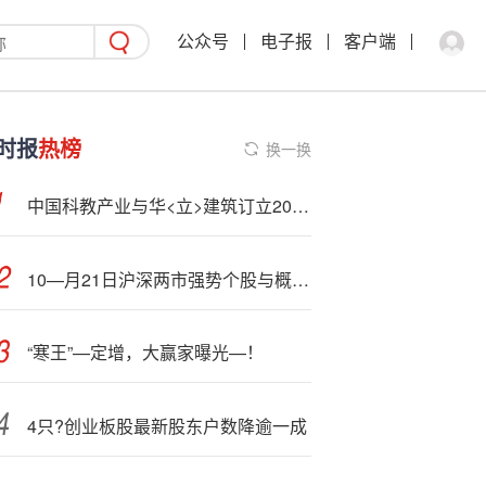
公众号
电子报
客户端
时报
热榜
换一换
中国科教产业与华<立>建筑订立2025年建筑服务框架协议
10—月21日沪深两市强势个股与概念板块
“寒王”—定增，大赢家曝光—！
4只?创业板股最新股东户数降逾一成