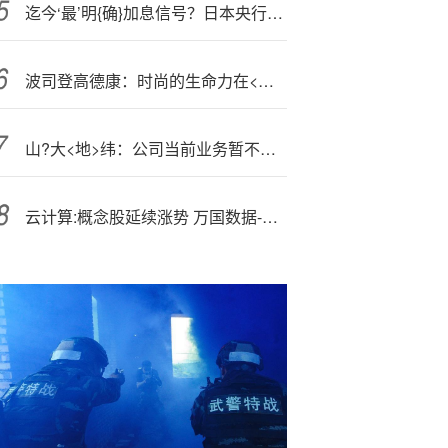
迄今‘最’明{确}加息信号？日本央行行长暗示考虑加息 日元应声而涨
波司登高德康：时尚的生命力在<于>创新，让责任成为时尚的顶层逻辑
山?大<地>纬：公司当前业务暂不涉及AI容器云领域
云计算:概念股延续涨势 万国数据-SW涨超15%阿里巴巴-W涨超6%