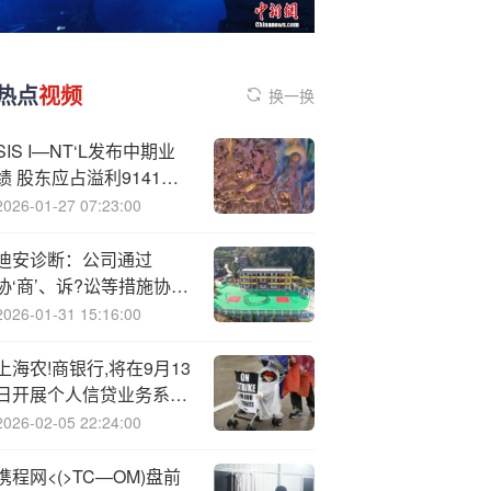
热点
视频
换一换
SIS I—NT‘L发布中期业
绩 股东应占溢利9141万
港元同比增加173.92%
2026-01-27 07:23:00
迪安诊断：公司通过
协‘商’、诉?讼等措施协助
回款
2026-01-31 15:16:00
上海农!商银行,将在9月13
日开展个人信贷业务系统
维护工作
2026-02-05 22:24:00
携程网<(>TC—OM)盘前